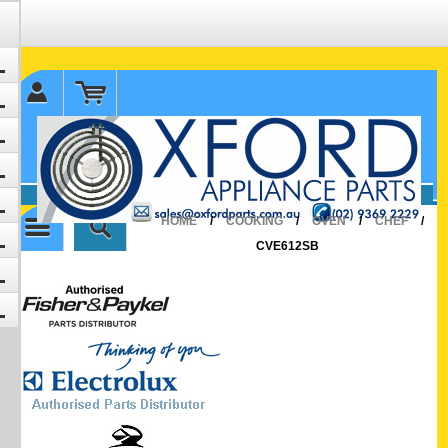
✉ sales@oxfordparts.com.au
☎0293692229 0491024287
HOME
/
COOKING
/
OVEN
/
CHEF
/
CVE612SB